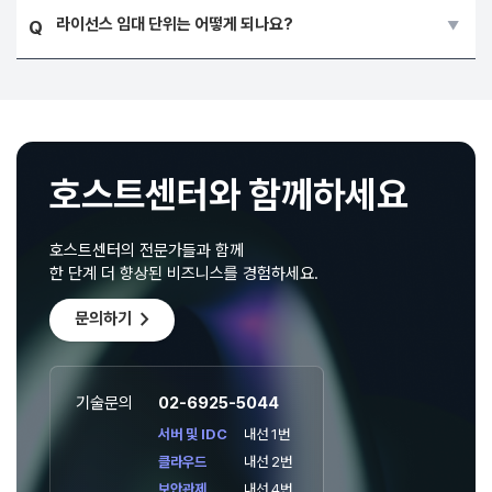
라이선스 임대 단위는 어떻게 되나요?
Q
호스트센터와 함께하세요
호스트센터의 전문가들과 함께
한 단계 더 향상된 비즈니스를 경험하세요.
chevron_right
문의하기
기술문의
02-6925-5044
서버 및 IDC
내선 1번
클라우드
내선 2번
보안관제
내선 4번