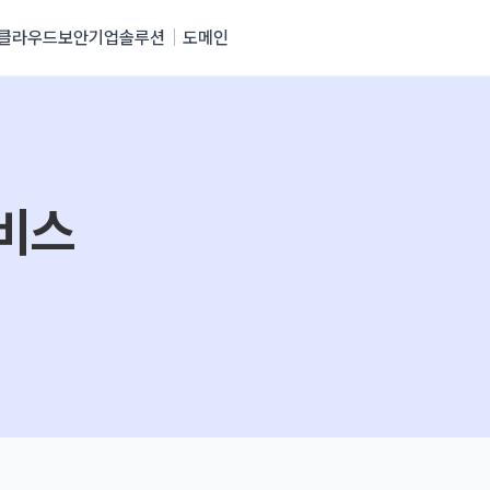
클라우드
보안
기업솔루션
도메인
비스