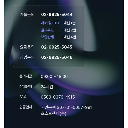
기술문의
02-6925-5044
서버 및 IDC
내선 1번
클라우드
내선 2번
보안관제
내선 4번
요금문의
02-6925-5045
영업문의
02-6925-5046
문의시간
09:00 ~ 18:00
장애문의
24시간
FAX
0503-8379-4915
입금안내
국민은행 367-01-0057-991
호스트센터(주)