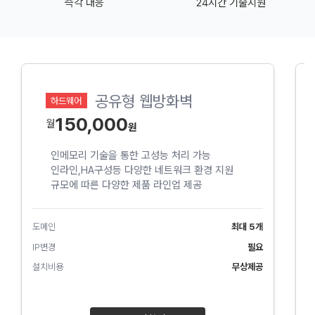
즉각 대응
24시간 기술지원
공유형 웹방화벽
하드웨어
150,000
월
인메모리 기술을 통한 고성능 처리 가능
인라인,HA구성등 다양한 네트워크 환경 지원
규모에 따른 다양한 제품 라인업 제공
도메인
최대 5개
도
IP변경
필요
I
설치비용
무상제공
설