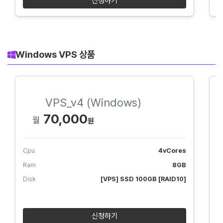
신청하기
Windows VPS 상품
VPS_v4 (Windows)
70,000
월
Cpu
4vCores
C
Ram
8GB
R
Disk
[VPS] SSD 100GB [RAID10]
D
신청하기