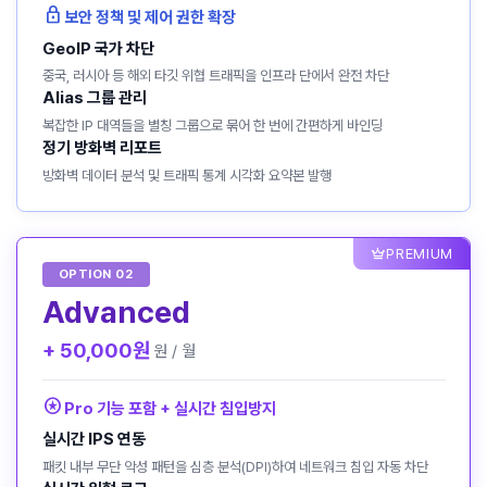
lock
보안 정책 및 제어 권한 확장
GeoIP 국가 차단
중국, 러시아 등 해외 타깃 위협 트래픽을 인프라 단에서 완전 차단
Alias 그룹 관리
복잡한 IP 대역들을 별칭 그룹으로 묶어 한 번에 간편하게 바인딩
정기 방화벽 리포트
방화벽 데이터 분석 및 트래픽 통계 시각화 요약본 발행
crown
PREMIUM
OPTION 02
Advanced
+ 50,000원
원 / 월
stars
Pro 기능 포함 + 실시간 침입방지
실시간 IPS 연동
패킷 내부 무단 악성 패턴을 심층 분석(DPI)하여 네트워크 침입 자동 차단