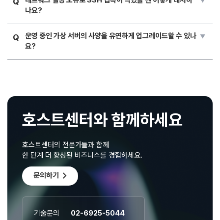
Q
나요?
운영 중인 가상 서버의 사양을 유연하게 업그레이드할 수 있나
Q
요?
호스트센터와 함께하세요
호스트센터의 전문가들과 함께
한 단계 더 향상된 비즈니스를 경험하세요.
chevron_right
문의하기
기술문의
02-6925-5044