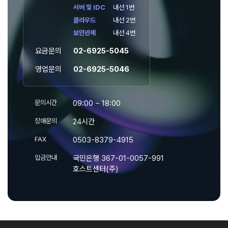
서버 및 IDC
내선 1번
클라우드
내선 2번
보안관제
내선 4번
요금문의
02-6925-5045
영업문의
02-6925-5046
문의시간
09:00 ~ 18:00
장애문의
24시간
FAX
0503-8379-4915
입금안내
국민은행 367-01-0057-991
호스트센터(주)