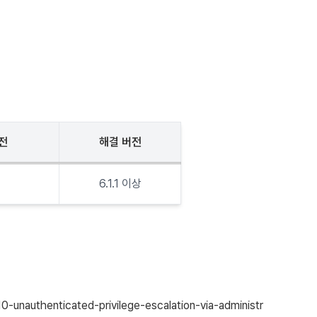
전
해결 버전
6.1.1 이상
-unauthenticated-privilege-escalation-via-administr