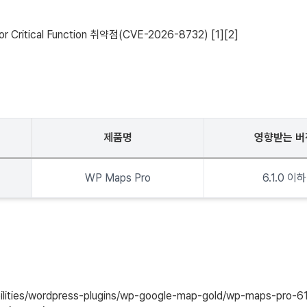
 Critical Function 취약점(CVE-2026-8732) [1][2]
제품명
영향받는 버
WP Maps Pro
6.1.0 이하
ilities/wordpress-plugins/wp-google-map-gold/wp-maps-pro-610