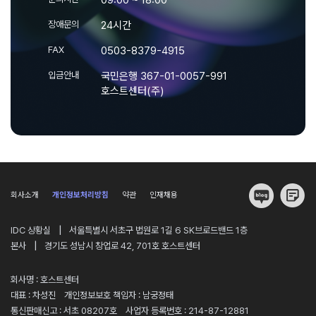
장애문의
24시간
FAX
0503-8379-4915
입금안내
국민은행 367-01-0057-991
호스트센터(주)
회사소개
개인정보처리방침
약관
인재채용
|
IDC 상황실
서울특별시 서초구 법원로 1길 6 SK브로드밴드 1층
|
본사
경기도 성남시 창업로 42, 701호 호스트센터
회사명 : 호스트센터
대표 : 차성진
개인정보보호 책임자 : 남궁정태
통신판매신고 : 서초 08207호
사업자 등록번호 : 214-87-12881