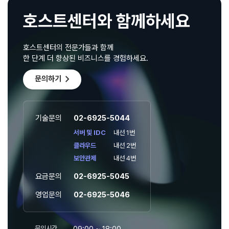
호스트센터와 함께하세요
호스트센터의 전문가들과 함께
한 단계 더 향상된 비즈니스를 경험하세요.
chevron_right
문의하기
기술문의
02-6925-5044
서버 및 IDC
내선 1번
클라우드
내선 2번
보안관제
내선 4번
요금문의
02-6925-5045
영업문의
02-6925-5046
문의시간
09:00 ~ 18:00