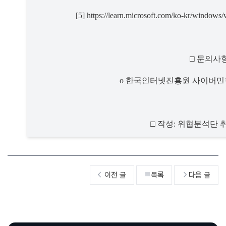
[5] https://learn.microsoft.com/ko-kr/windows
□ 
문의사
o 
한국인터넷진흥원 사이버민
□ 
작성
: 
위협분석단 
이전 글
목록
다음 글


