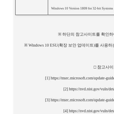
Windows 10 Version 1809 for 32-bit Systems
※ 
하단의 참고사이트를 확인하
※ 
Windows 10 ESU(
확장 보안 업데이트
)
를 사용하
□ 
참고사이
[1] https://msrc.microsoft.com/update-gui
[2] https://nvd.nist.gov/vuln/
[3] https://msrc.microsoft.com/update-gui
[4] https://nvd.nist.gov/vuln/