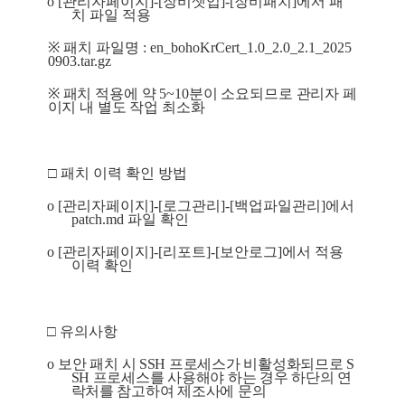
o [
관리자페이지
]-[
장비셋업
]-[
장비패치
]
에서 패
치 파일 적용
※ 
패치 파일명 
: en_bohoKrCert_1.0_2.0_2.1_2025
0903.tar.gz
※ 
패치 적용에 약 
5~10
분이 소요되므로 관리자 페
이지 내 별도 작업 최소화
□ 
패치 이력 확인 방법
o [
관리자페이지
]-[
로그관리
]-[
백업파일관리
]
에서 
patch.md 
파일 확인
o [
관리자페이지
]-[
리포트
]-[
보안로그
]
에서 적용 
이력 확인
□ 
유의사항
o 
보안 패치 시 
SSH 
프로세스가 비활성화되므로 
S
SH 
프로세스를 사용해야 하는 경우 하단의 연
락처를 참고하여 제조사에 문의