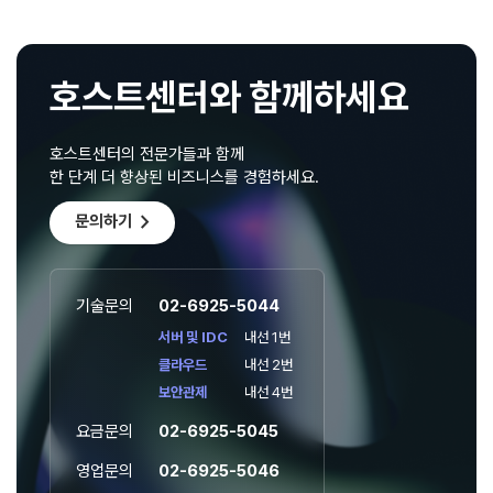
호스트센터와 함께하세요
호스트센터의 전문가들과 함께
한 단계 더 향상된 비즈니스를 경험하세요.
chevron_right
문의하기
기술문의
02-6925-5044
서버 및 IDC
내선 1번
클라우드
내선 2번
보안관제
내선 4번
요금문의
02-6925-5045
영업문의
02-6925-5046