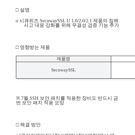
□ 
설명
o 
시큐위즈 
SecuwaySSL U 1.0/2.0/2.1 
제품의 
침해
사고 대응 강화를 위해 무결성 검증 기능 추가
□ 
영향받는 제품
제품명
SecuwaySSL
※ 
7
월 
SSH 
보안 패치를 적용한 장비도 반드시 금
번 보안 패치 적용 요망
□ 
해결 방안