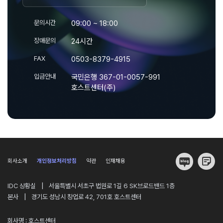
문의시간
09:00 ~ 18:00
장애문의
24시간
FAX
0503-8379-4915
입금안내
국민은행 367-01-0057-991
호스트센터(주)
회사소개
개인정보처리방침
약관
인재채용
|
IDC 상황실
서울특별시 서초구 법원로 1길 6 SK브로드밴드 1층
|
본사
경기도 성남시 창업로 42, 701호 호스트센터
회사명 : 호스트센터