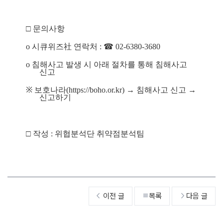
□ 
문의사항
o 
시큐위즈
社 
연락처 
: 
☎ 
02-6380-3680
o 
침해사고 발생 시 아래 절차를 통해 침해사고 
신고
※ 
보호나라
(https://boho.or.kr) 
→ 
침해사고 신고 
→ 
신고하기
□ 
작성 
: 
위협분석단 취약점분석팀
이전 글
목록
다음 글


