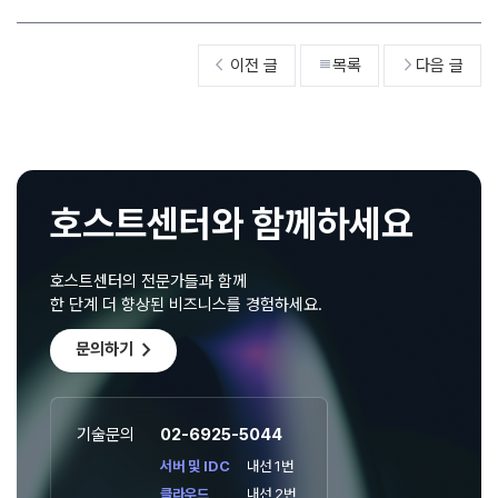
이전 글
목록
다음 글



호스트센터와 함께하세요
호스트센터의 전문가들과 함께
한 단계 더 향상된 비즈니스를 경험하세요.
chevron_right
문의하기
기술문의
02-6925-5044
서버 및 IDC
내선 1번
클라우드
내선 2번