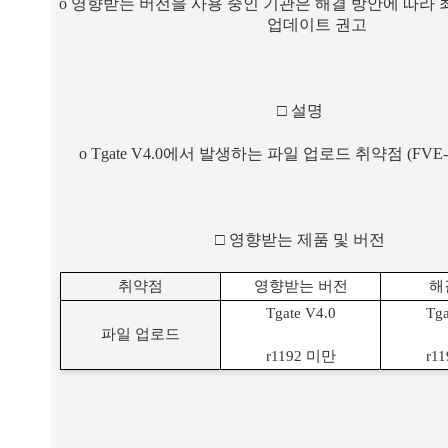
o 
영향받는 버전을 사용 중인 기관은 해결 방안에 따라 
업데이트 권고
□ 
설명
o Tgate V4.0
에서 발생하는 파일 업로드 취약점 
(FVE-
□ 
영향받는 제품 및 버전
취약점
영향받는 버전
해
Tgate V4.0
Tga
파일 업로드
r1192 
미만
r11