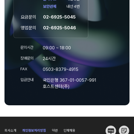
보안관제
내선 4번
요금문의
02-6925-5045
영업문의
02-6925-5046
문의시간
09:00 ~ 18:00
장애문의
24시간
FAX
0503-8379-4915
입금안내
국민은행 367-01-0057-991
호스트센터(주)
회사소개
개인정보처리방침
약관
인재채용