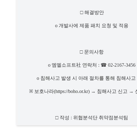
□ 
해결방안
o 
개발사에 제품 패치 요청 및 적용
□ 
문의사항
o 
엠엘소프트
社 
연락처 
: 
☎ 
02-2167-3456
o 
침해사고 발생 시 아래 절차를 통해 침해사고
※ 
보호나라
(https://boho.or.kr) 
→ 
침해사고 신고 
→ 
□ 
작성 
: 
위협분석단 취약점분석팀