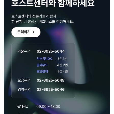
호스트센터와 함께하세요
호스트센터의 전문가들과 함께
한 단계 더 향상된 비즈니스를 경험하세요.
chevron_right
문의하기
기술문의
02-6925-5044
서버 및 IDC
내선 1번
클라우드
내선 2번
보안관제
내선 4번
요금문의
02-6925-5045
영업문의
02-6925-5046
문의시간
09:00 ~ 18:00