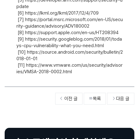
pdate

 [6] https://lkml.org/lkml/2017/12/4/709

 [7] https://portal.msrc.microsoft.com/en-US/secu
rity-guidance/advisory/ADV180002

 [8] https://support.apple.com/en-us/HT208394

 [9] https://security.googleblog.com/2018/01/toda
ys-cpu-vulnerability-what-you-need.html

 [10] https://source.android.com/security/bulletin/2
018-01-01

 [11] https://www.vmware.com/us/security/advisor
ies/VMSA-2018-0002.html    
이전 글
목록
다음 글


