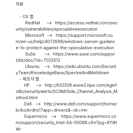
적용

   - OS 별  

        RedHat     -->   https://access.redhat.com/sec
urity/vulnerabilities/speculativeexecution

        Microsoft  -->   https://support.microsoft.co
m/en-us/help/4072698/windows-server-guidanc
e-to-protect-against-the-speculative-execution

        SuSe       -->   https://www.suse.com/suppor
t/kb/doc/?id=7022512

        Ubuntu    -->   https://wiki.ubuntu.com/Securit
yTeam/KnowledgeBase/SpectreAndMeltdown

   - 제조사 별

       HP     -->   http://h22208.www2.hpe.com/eginf
olib/securityalerts/SCAM/Side_Channel_Analysis_M
ethod.html

       Dell   -->   http://www.dell.com/support/home/
kr/ko/krdhs1?app=drivers&~ck=mn

       Supermicro   -->    https://www.supermicro.co
m/support/security_Intel-SA-00088.cfm?pg=X11#t
ab
