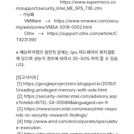
                                     https://www.supermicro.co
m/support/security_Intel_ME_SPS_TXE.cfm

   - 가상화

       VMWare   -->   https://www.vmware.com/secu
rity/advisories/VMSA-2018-0002.html

       Citrix   -->   https://support.citrix.com/article/C
TX231390

※ 해당취약점의 원천적 문제는 cpu 하드웨어의 제작결함
에 있으며 성능이 경우에 따라서 30~50% 하락 할 수 있습
니다.

[참고사이트]

 [1] https://googleprojectzero.blogspot.kr/2018/0
1/reading-privileged-memory-with-side.html

 [2] https://security-center.intel.com/advisory.asp
x?intelid=INTEL-SA-00088&languageid=en-fr

 [3] https://newsroom.intel.com/news/intel-respo
nds-to-security-research-findings/

 [4] http://www.amd.com/en/corporate/speculativ
e-execution

 [5] https://developer.arm.com/support/security-u