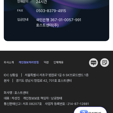
장애문의
24시간
FAX
0503-8379-4915
입금안내
국민은행 367-01-0057-991
호스트센터(주)
회사소개
개인정보처리방침
약관
인재채용
|
IDC 상황실
서울특별시 서초구 법원로 1길 6 SK브로드밴드 1층
|
본사
경기도 성남시 창업로 42, 701호 호스트센터
회사명 : 호스트센터
대표 : 차성진
개인정보보호 책임자 : 남궁정태
통신판매신고 : 서초 08207호
사업자 등록번호 : 214-87-12881